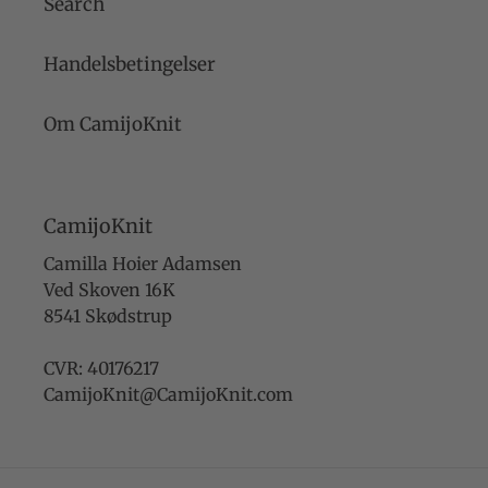
Search
Handelsbetingelser
Om CamijoKnit
CamijoKnit
Camilla Hoier Adamsen
Ved Skoven 16K
8541 Skødstrup
CVR: 40176217
CamijoKnit@CamijoKnit.com