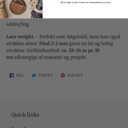
65% Baby Suri Alpaca
Når du siger "ja tak", tillader du markedsføring via email
35% Silke
400m/50g
Lace weight
– Perfekt som følgetråd, men kan også
strikkes alene.
Pind 2-3 mm
giver en let og luftig
struktur. Strikkefasthed:
ca. 28-36 m pr. 10
cm
afhængigt af mønster og projekt.
DEL
TWEET
PIN
DEL
TWEET
PIN DET
PÅ
PÅ
PÅ
FACEBOOK
TWITTER
PINTEREST
Quick links