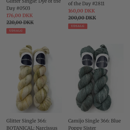
Glitter Single: Dye of the
of the Day #2811
Day #0503
Udsalgspris
160,00 DKK
Udsalgspris
176,00 DKK
Normalpris
200,00 DKK
Normalpris
220,00 DKK
UDSALG
UDSALG
Glitter
Camijo
Single
Single
366:
366:
BOTANICAL:
Blue
Narcissus
Poppy
Sister
Glitter Single 366:
Camijo Single 366: Blue
BOTANICAL: Narcissus
Poppy Sister