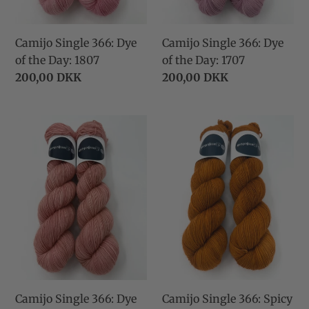
Camijo Single 366: Dye
Camijo Single 366: Dye
of the Day: 1807
of the Day: 1707
Normalpris
200,00 DKK
Normalpris
200,00 DKK
Camijo
Camijo
Single
Single
366:
366:
Dye
Spicy
of
Caramel
the
Day:
1907
Camijo Single 366: Dye
Camijo Single 366: Spicy