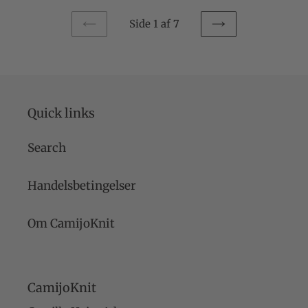
Side 1 af 7
FORRIGE
NÆSTE
SIDE
SIDE
Quick links
Search
Handelsbetingelser
Om CamijoKnit
CamijoKnit