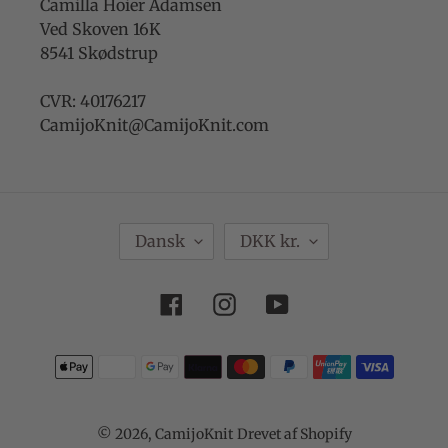
Camilla Hoier Adamsen
Ved Skoven 16K
8541 Skødstrup
CVR: 40176217
CamijoKnit@CamijoKnit.com
S
V
Dansk
DKK kr.
P
A
R
L
Facebook
Instagram
YouTube
O
U
G
T
Betalingsmetoder
A
© 2026,
CamijoKnit
Drevet af Shopify