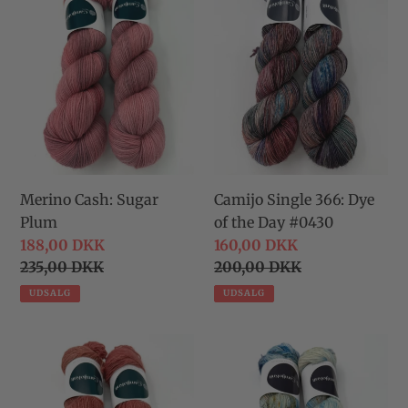
Sugar
366:
Plum
Dye
of
the
Day
#0430
Merino Cash: Sugar
Camijo Single 366: Dye
Plum
of the Day #0430
Udsalgspris
188,00 DKK
Udsalgspris
160,00 DKK
Normalpris
235,00 DKK
Normalpris
200,00 DKK
UDSALG
UDSALG
Glitter
Camijo
Single:
Single
Blood
366: