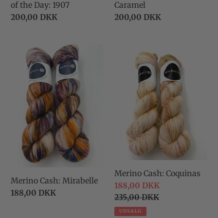
of the Day: 1907
Caramel
Normalpris
200,00 DKK
Normalpris
200,00 DKK
Merino
Merino
Cash:
Cash:
Mirabelle
Coquinas
Merino Cash: Coquinas
Merino Cash: Mirabelle
Udsalgspris
188,00 DKK
Normalpris
188,00 DKK
Normalpris
235,00 DKK
UDSALG