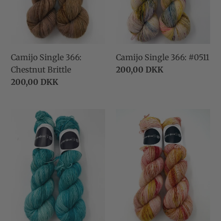
Camijo Single 366:
Camijo Single 366: #0511
Chestnut Brittle
Normalpris
200,00 DKK
Normalpris
200,00 DKK
Camijo
Camijo
Single
Single
366:
366:
#0411
BOTANICAL:
Ranunculus