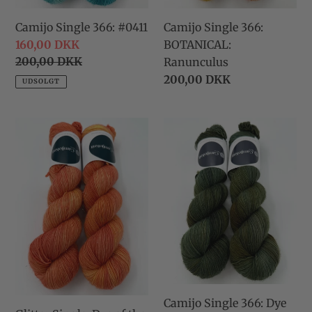
Camijo Single 366:
Camijo Single 366: #0411
BOTANICAL:
Udsalgspris
160,00 DKK
Normalpris
200,00 DKK
Ranunculus
Normalpris
200,00 DKK
UDSOLGT
Glitter
Camijo
Single:
Single
Dye
366:
of
Dye
the
of
Day
the
#0503
Day
#2811
Camijo Single 366: Dye