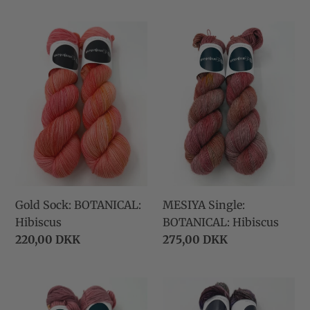
Gold
MESIYA
Sock:
Single:
BOTANICAL:
BOTANICAL:
Hibiscus
Hibiscus
Gold Sock: BOTANICAL:
MESIYA Single:
Hibiscus
BOTANICAL: Hibiscus
Normalpris
220,00 DKK
Normalpris
275,00 DKK
Merino
Camijo
Cash:
Single