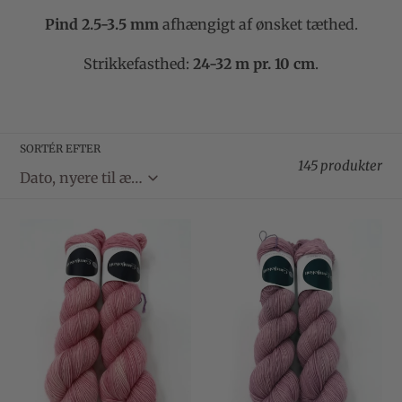
k
Pind 2.5-3.5 mm
afhængigt af ønsket tæthed.
t
Strikkefasthed:
24-32 m pr. 10 cm
.
i
o
SORTÉR EFTER
n
145 produkter
:
Camijo
Camijo
Single
Single
366:
366:
Dye
Dye
of
of
the
the
Day:
Day:
1807
1707