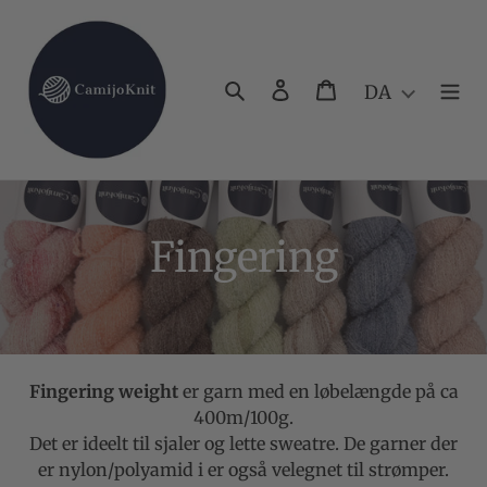
Gå
til
indhold
Søg
Log ind
Indkøbskurv
DA
K
Fingering
o
l
l
Fingering weight
er garn med en løbelængde på ca
400m/100g.
e
Det er i
deelt til sjaler og lette sweatre. De garner der
er nylon/polyamid i er også velegnet til strømper.