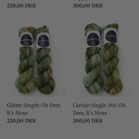
Normalpris
220,00 DKK
Normalpris
200,00 DKK
Glitter
Camijo
Single:
Single
Oh
366:
Deer,
Oh
It’s
Deer,
Moss
It’s
Moss
Glitter Single: Oh Deer,
Camijo Single 366: Oh
It’s Moss
Deer, It’s Moss
Normalpris
220,00 DKK
Normalpris
200,00 DKK