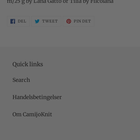
m/25 g by Lana Gatto or Tilia by Filcolana
DEL
TWEET
PIN
DEL
TWEET
PIN DET
PÅ
PÅ
PÅ
FACEBOOK
TWITTER
PINTEREST
Quick links
Search
Handelsbetingelser
Om CamijoKnit