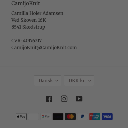
CamijoKnit
Camilla Hoier Adamsen
Ved Skoven 16K
8541 Skødstrup
CVR: 40176217
CamijoKnit@CamijoKnit.com
S
V
Dansk
DKK kr.
P
A
R
L
Facebook
Instagram
YouTube
O
U
G
T
Betalingsmetoder
A