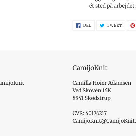
ét sted på arbejdet.
DEL
TWEE
DEL
TWEET
PÅ
PÅ
FACEBOOK
TWITT
CamijoKnit
amijoKnit
Camilla Hoier Adamsen
Ved Skoven 16K
8541 Skødstrup
CVR: 40176217
CamijoKnit@CamijoKnit