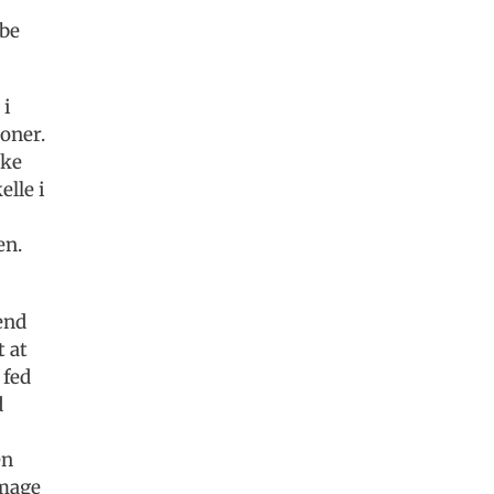
be
 i
oner.
kke
elle i
en.
end
t at
 fed
d
en
amage