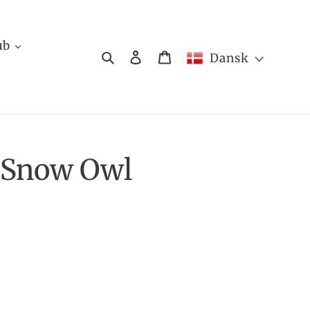
ub
Søg
Log ind
Indkøbskurv
Dansk
0 Snow Owl