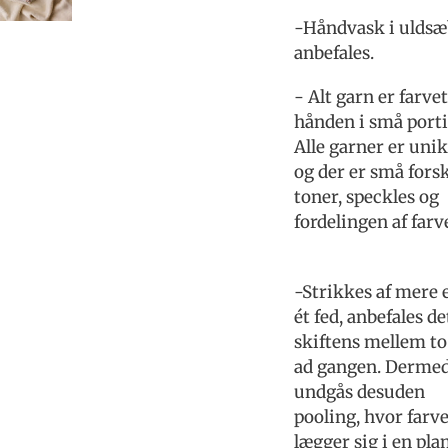
-Håndvask i uldsæ
anbefales.
- Alt garn er farvet
hånden i små porti
Alle garner er uni
og der er små forsk
toner, speckles og
fordelingen af farv
-Strikkes af mere 
ét fed, anbefales de
skiftens mellem to
ad gangen. Derme
undgås desuden
pooling, hvor farv
lægger sig i en pl