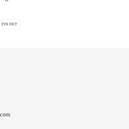
T
PIN
PIN DET
PÅ
ER
PINTEREST
.com