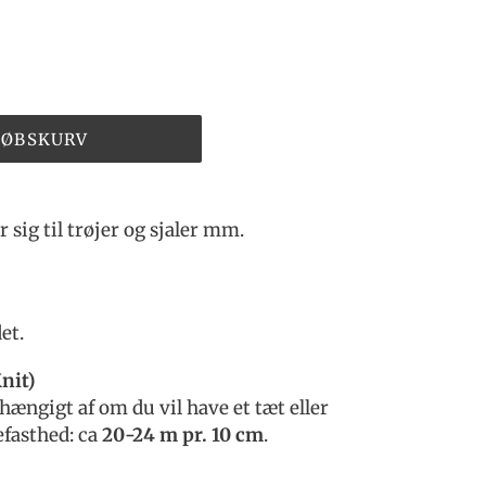
KØBSKURV
 sig til trøjer og sjaler mm.
det.
nit)
fhængigt af om du vil have et tæt eller
efasthed: ca
20-24 m pr. 10 cm
.