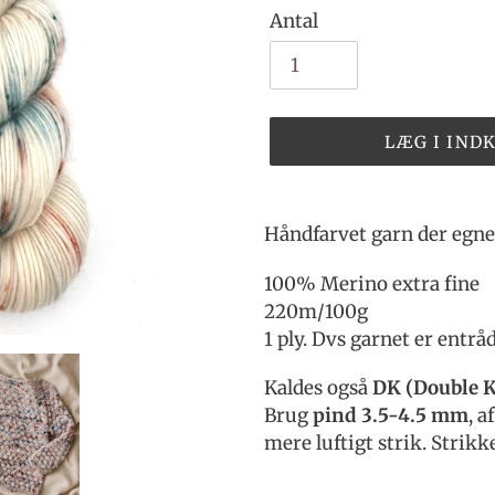
Antal
LÆG I IND
Lægger
produkt
Håndfarvet garn der egner
i
din
100% Merino extra fine
indkøbskurv
220m/100g
1 ply. Dvs garnet er entrå
Kaldes også
DK (Double K
Brug
pind 3.5-4.5 mm
, a
mere luftigt strik. Strikk