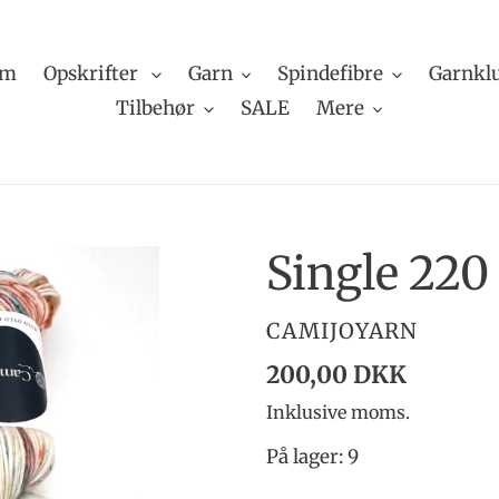
em
Opskrifter
Garn
Spindefibre
Garnkl
Tilbehør
SALE
Mere
Single 22
FORHANDLER
CAMIJOYARN
Normalpris
200,00 DKK
Inklusive moms.
På lager: 9