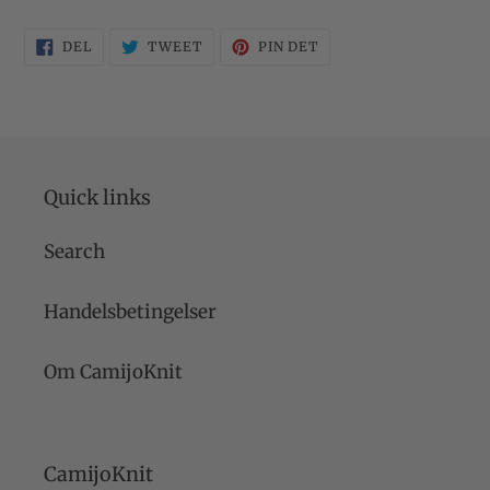
DEL
TWEET
PIN
DEL
TWEET
PIN DET
PÅ
PÅ
PÅ
FACEBOOK
TWITTER
PINTEREST
Quick links
Search
Handelsbetingelser
Om CamijoKnit
CamijoKnit