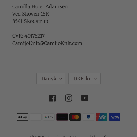
Camilla Hoier Adamsen
Ved Skoven 16K
8541 Skødstrup
CVR: 40176217
CamijoKnit@CamijoKnit.com
S
V
Dansk
DKK kr.
P
A
R
L
Facebook
Instagram
YouTube
O
U
G
T
Betalingsmetoder
A