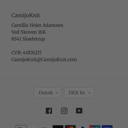
CamijoKnit
Camilla Hoier Adamsen
Ved Skoven 16K
8541 Skødstrup
CVR: 40176217
CamijoKnit@CamijoKnit.com
S
V
Dansk
DKK kr.
P
A
R
L
Facebook
Instagram
YouTube
O
U
G
T
Betalingsmetoder
A