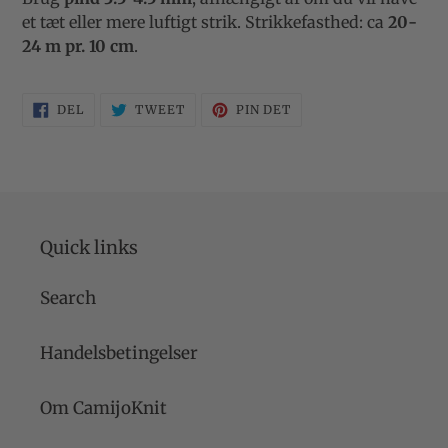
et tæt eller mere luftigt strik. Strikkefasthed: ca
20-
24 m pr. 10 cm
.
DEL
TWEET
PIN
DEL
TWEET
PIN DET
PÅ
PÅ
PÅ
FACEBOOK
TWITTER
PINTEREST
Quick links
Search
Handelsbetingelser
Om CamijoKnit