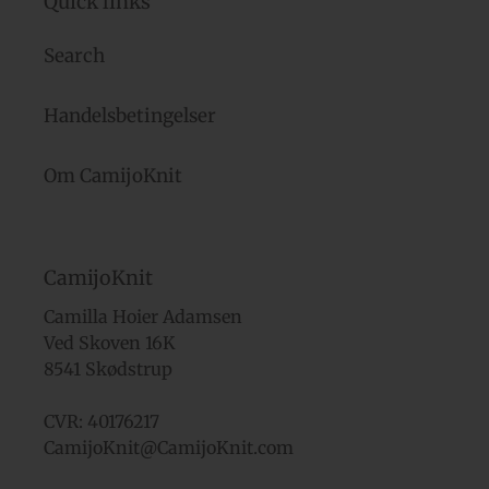
Quick links
Search
Handelsbetingelser
Om CamijoKnit
CamijoKnit
Camilla Hoier Adamsen
Ved Skoven 16K
8541 Skødstrup
CVR: 40176217
CamijoKnit@CamijoKnit.com