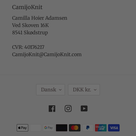
CamijoKnit
Camilla Hoier Adamsen
Ved Skoven 16K
8541 Skødstrup
CVR: 40176217
CamijoKnit@CamijoKnit.com
S
V
Dansk
DKK kr.
P
A
R
L
Facebook
Instagram
YouTube
O
U
G
T
Betalingsmetoder
A