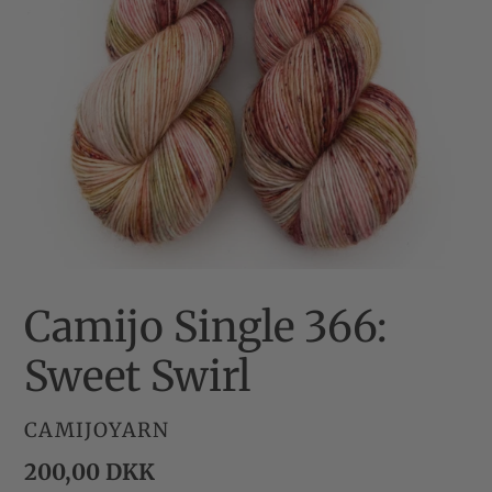
Camijo Single 366:
Sweet Swirl
FORHANDLER
CAMIJOYARN
Normalpris
200,00 DKK