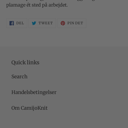
plamage ét sted på arbejdet.
DEL
TWEET
PIN
DEL
TWEET
PIN DET
PÅ
PÅ
PÅ
FACEBOOK
TWITTER
PINTEREST
Quick links
Search
Handelsbetingelser
Om CamijoKnit