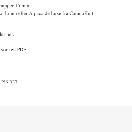
napper 15 mm
ol Linen
eller
Alpaca de Luxe
fra CamijoKnit
der
her
.
il som en PDF
T
PIN
PIN DET
PÅ
ER
PINTEREST