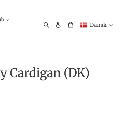
ub
Søg
Log ind
Indkøbskurv
Dansk
y Cardigan (DK)