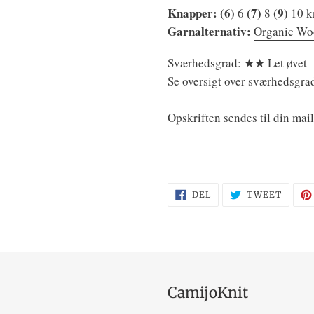
Knapper: (6
)
(
7
)
(
9
)
6
8
10 k
Garnalternativ:
Organic Wo
Sværhedsgrad:
Let øvet
★★
Se oversigt over sværhedsgra
Opskriften sendes til din ma
DEL
TWEE
DEL
TWEET
PÅ
PÅ
FACEBOOK
TWITT
CamijoKnit