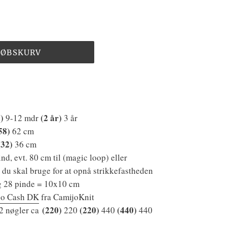
KØBSKURV
6
)
(2
år
)
9-12 mdr
3 år
58
)
62 cm
(
32
)
36 cm
d, evt. 80 cm til (magic loop) eller
 du skal bruge for at opnå strikkefastheden
g 28 pinde = 10x10 cm
no Cash DK
fra CamijoKnit
(220)
(220)
(440)
2 nøgler
ca
220
440
440