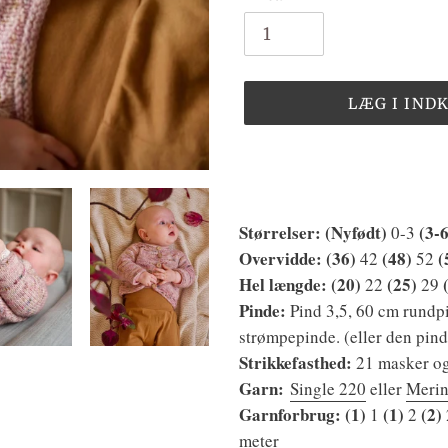
LÆG I IND
Lægger
produkt
i
Størrelser: (Nyfødt
)
(
3-
din
0-3
indkøbskurv
Overvidde: (36
)
(
48
)
(
42
52
Hel længde: (20
)
(
25
)
22
29
Pinde:
Pind 3,5, 60 cm rundpin
strømpepinde. (eller den pind
Strikkefasthed:
21 masker o
Garn:
S
ingle 220
eller
Meri
Garnforbrug: (1)
(1)
(2)
1
2
meter