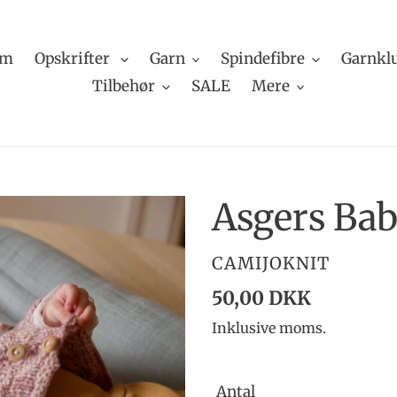
em
Opskrifter
Garn
Spindefibre
Garnkl
Tilbehør
SALE
Mere
Asgers Bab
FORHANDLER
CAMIJOKNIT
Normalpris
50,00 DKK
Inklusive moms.
Antal