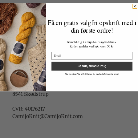
Search
Få en gratis valgfri opskrift med i
Handelsbetingelser
din første ordre!
Om CamijoKnit
Tilmeld dig CamijoKnit's nyhedsbrev.
Koden gælder ved køb over 50 kr.
Email
Ja tak, tilmeld mig
CamijoKnit
Når du siger "ja tak", tillader du markedsføring via email
Camilla Hoier Adamsen
Ved Skoven 16K
8541 Skødstrup
CVR: 40176217
CamijoKnit@CamijoKnit.com