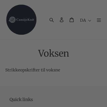
Gå
til
indhold
Søg
Log ind
Indkøbskurv
DA
Voksen
Strikkeopskrifter til voksne
Quick links