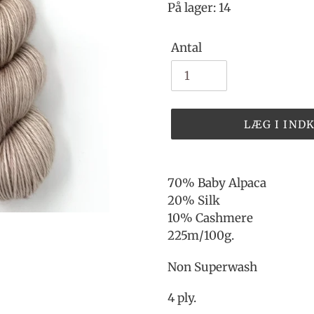
På lager: 14
Antal
LÆG I IND
Lægger
produkt
70% Baby Alpaca
i
20% Silk
din
10% Cashmere
indkøbskurv
225m/100g.
Non Superwash
4 ply.