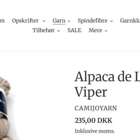
em
Opskrifter
Garn
Spindefibre
Garnkl
Tilbehør
SALE
Mere
Alpaca de 
Viper
FORHANDLER
CAMIJOYARN
Normalpris
235,00 DKK
Inklusive moms.