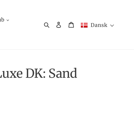
ub
Søg
Log ind
Indkøbskurv
Dansk
Luxe DK: Sand