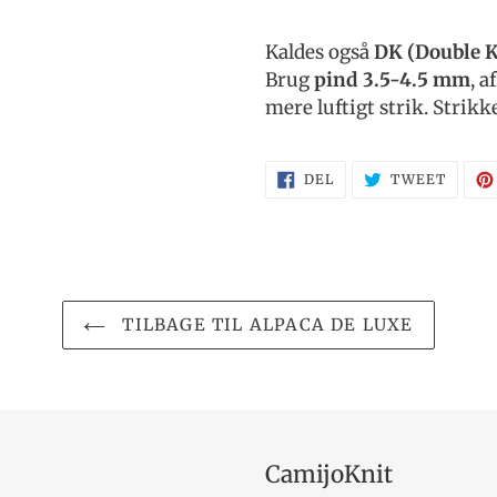
Kaldes også
DK (Double K
Brug
pind 3.5-4.5 mm
, a
mere luftigt strik. Strikk
DEL
TWEE
DEL
TWEET
PÅ
PÅ
FACEBOOK
TWITT
TILBAGE TIL ALPACA DE LUXE
CamijoKnit