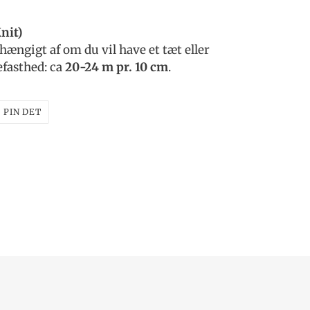
nit)
fhængigt af om du vil have et tæt eller
efasthed: ca
20-24 m pr. 10 cm
.
T
PIN
PIN DET
PÅ
ER
PINTEREST