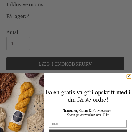
Inklusive moms.
På lager: 4
Antal
LÆG I INDKØBSKURV
Lægger
produkt
70% Baby Alpaca
Få en gratis valgfri opskrift med i
i
20% Silk
din første ordre!
din
10% Cashmere
indkøbskurv
225m/100g.
Tilmeld dig CamijoKnit's nyhedsbrev.
Koden gælder ved køb over 50 kr.
Email
Non Superwash