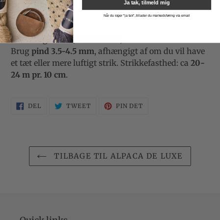
Ja tak, tilmeld mig
4 ply.
Når du siger "ja tak", tillader du markedsføring via email
Kaldes også
DK (Double Knit)
Brug
pind 3.5-4.5 mm
, afhængigt af om du vil have
et tæt eller mere luftigt strik. Strikkefasthed: ca
20-
24 m pr. 10 cm
.
DEL
TWEET
PIN
DEL
TWEET
PIN DET
PÅ
PÅ
PÅ
FACEBOOK
TWITTER
PINTEREST
TILBAGE TIL ALPACA DE LUXE