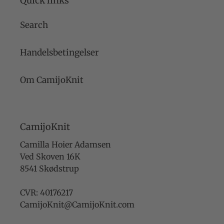
Quick links
Search
Handelsbetingelser
Om CamijoKnit
CamijoKnit
Camilla Hoier Adamsen
Ved Skoven 16K
8541 Skødstrup
CVR: 40176217
CamijoKnit@CamijoKnit.com